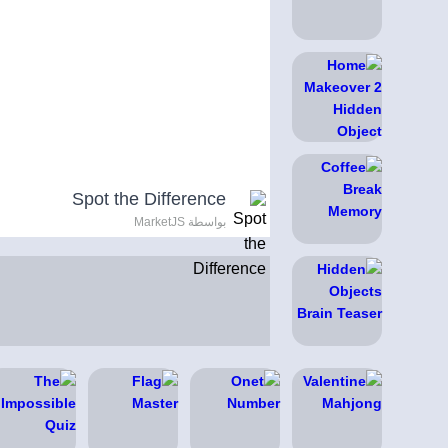
Spot the Difference
بواسطة MarketJS