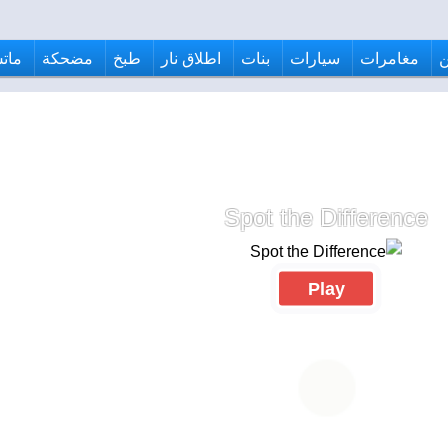
مغامرات
سيارات
بنات
اطلاق نار
طبخ
مضحكة
ماتش
Spot the Difference
Play