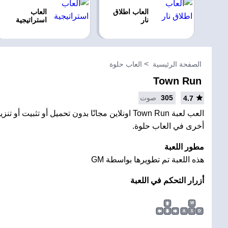
العاب اطلاق
العاب
نار
استراتيجية
الصفحة الرئيسية
العاب حلوة
Town Run
305
صوت
4.7
العب لعبة Town Run اونلاين مجانًا بدون تحميل أو تثبي
أخرى في العاب حلوة.
مطور اللعبة
هذه اللعبة تم تطويرها بواسطة GM
أزرار التحكم في اللعبة
W
A
S
D