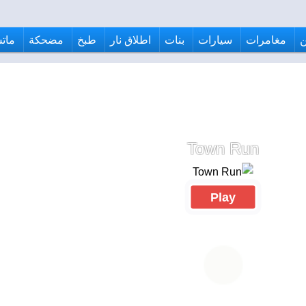
مغامرات
سيارات
بنات
اطلاق نار
طبخ
مضحكة
ماتش
Town Run
Play