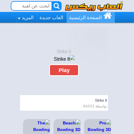
الصفحة الرئيسية
العاب جديدة
المزيد
Strike It
Play
Strike It
بواسطة AA2G1