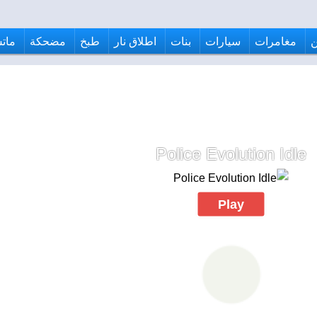
مغامرات
سيارات
بنات
اطلاق نار
طبخ
مضحكة
ماتش
Police Evolution Idle
Play