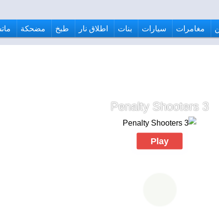
مغامرات
سيارات
بنات
اطلاق نار
طبخ
مضحكة
ماتش
Penalty Shooters 3
Play