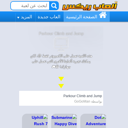
الصفحة الرئيسية
العاب جديدة
المزيد
Parkour Climb and Jump
هذه اللعبة تعمل على الكمبيوتر فقط 😞. لكن
يمكنك تجربة ألعابنا الأخرى التي تعمل على
جهازك! 😄🎮
Parkour Climb and Jump
بواسطة GoGoMan