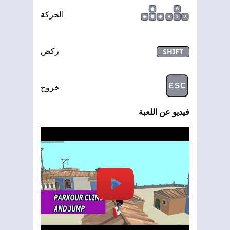
W
الحركة
A
S
D
SHIFT
ركض
ESC
خروج
فيديو عن اللعبة