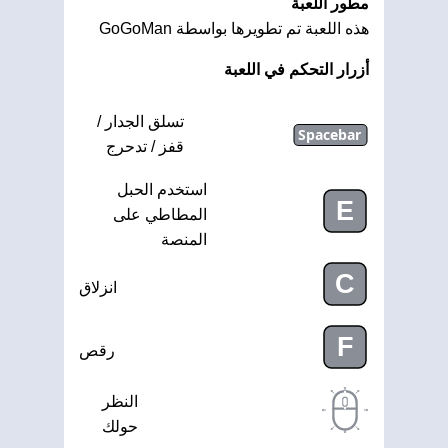
مطور اللعبة
هذه اللعبة تم تطويرها بواسطة GoGoMan
أزرار التحكم في اللعبة
تسلق الجدار /
Spacebar
قفز / تدحرج
استخدم الحبل
E
المطاطي على
المنصة
C
انزلاق
F
رقص
النظر
حولك