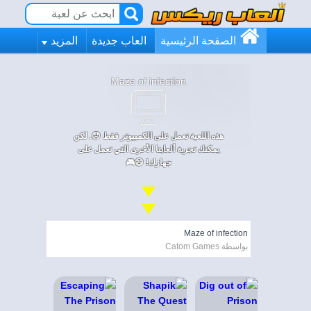
الصفحة الرئيسية
العاب جديدة
المزيد
Maze of infection
هذه اللعبة تعمل على الكمبيوتر فقط 😞. لكن
يمكنك تجربة ألعابنا الأخرى التي تعمل على
جهازك! 😄🎮
Maze of infection
بواسطة Catom Games