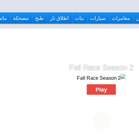
مغامرات
سيارات
بنات
اطلاق نار
طبخ
مضحكة
ماتش
Fall Race Season 2
Play