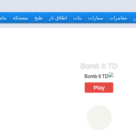
مغامرات
سيارات
بنات
اطلاق نار
طبخ
مضحكة
ماتش
Bomb It TD
Play