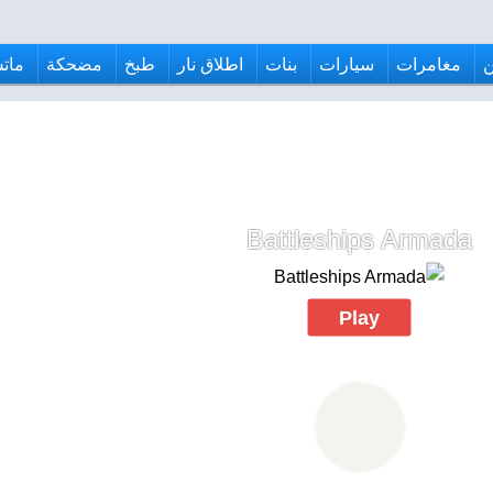
مغامرات
سيارات
بنات
اطلاق نار
طبخ
مضحكة
ماتش
Battleships Armada
Play