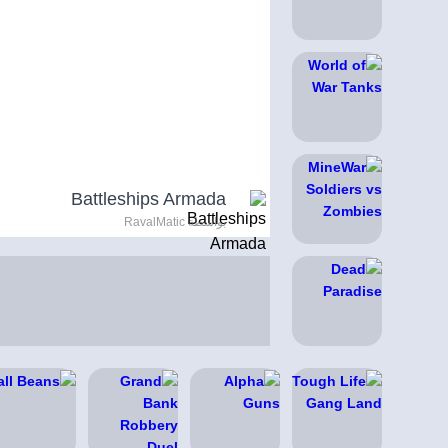
Battleships Armada
بواسطة RavalMatic