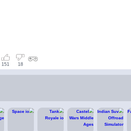
151
18